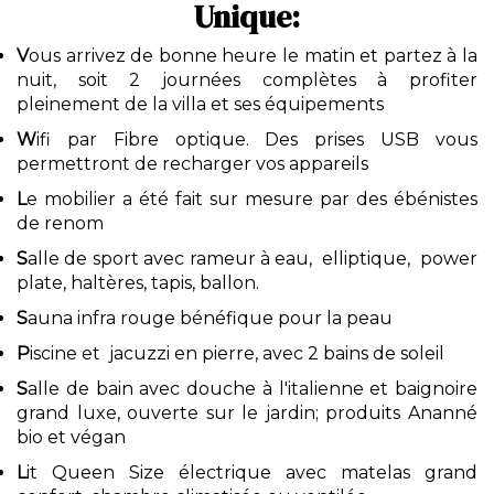
Unique:
V
ous arrivez de bonne heure le matin et partez à la
nuit, soit 2 journées complètes à profiter
pleinement de la villa et ses équipements
W
ifi par Fibre optique. Des prises USB vous
permettront de recharger vos appareils
L
e mobilier a été fait sur mesure par des ébénistes
de renom
S
alle de sport avec rameur à eau, elliptique, power
plate, haltères, tapis, ballon.
S
auna infra rouge bénéfique pour la peau
P
iscine et jacuzzi en pierre, avec 2 bains de soleil
S
alle de bain avec douche à l'italienne et baignoire
grand luxe, ouverte sur le jardin; produits Ananné
bio et végan
L
it Queen Size électrique avec matelas grand