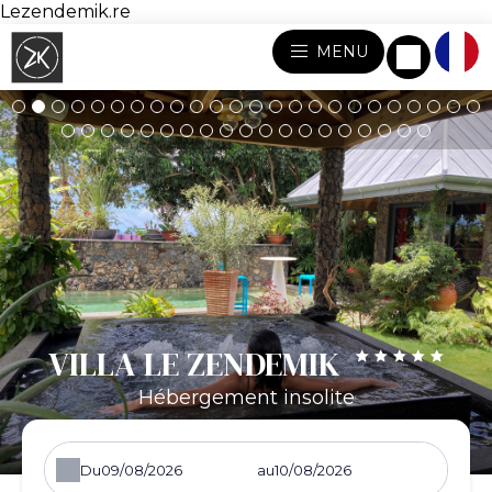
Lezendemik.re
MENU
VILLA LE ZENDEMIK
Hébergement insolite
Du
au