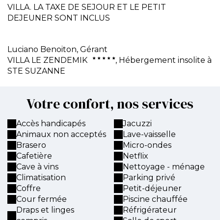
VILLA. LA TAXE DE SEJOUR ET LE PETIT
DEJEUNER SONT INCLUS
Luciano Benoiton,
Gérant
VILLA LE ZENDEMIK
, Hébergement insolite à
STE SUZANNE
Votre confort, nos services
Accès handicapés
Jacuzzi
Animaux non acceptés
Lave-vaisselle
Brasero
Micro-ondes
Cafetière
Netflix
Cave à vins
Nettoyage - ménage
Climatisation
Parking privé
Coffre
Petit-déjeuner
Cour fermée
Piscine chauffée
Draps et linges
Réfrigérateur