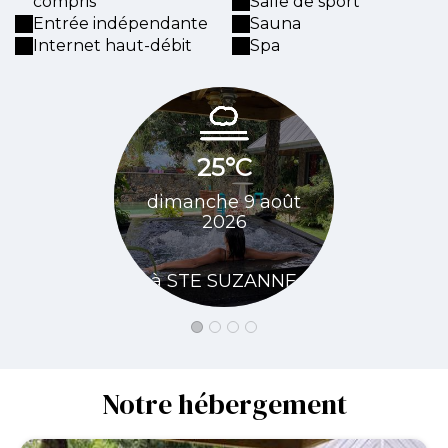
compris
Salle de sport
Entrée indépendante
Sauna
Internet haut-débit
Spa
25°C
23
dimanche 9 août
lundi 10 
2026
à STE 
à STE SUZANNE
Notre hébergement