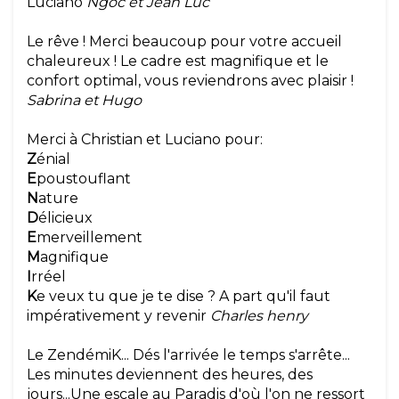
Luciano
Ngoc et Jean Luc
Le rêve ! Merci beaucoup pour votre accueil
chaleureux ! Le cadre est magnifique et le
confort optimal, vous reviendrons avec plaisir !
Sabrina et Hugo
Merci à Christian et Luciano pour:
Z
énial
E
poustouflant
N
ature
D
élicieux
E
merveillement
M
agnifique
I
rréel
K
e veux tu que je te dise ? A part qu'il faut
impérativement y revenir
Charles henry
Le ZendémiK... Dés l'arrivée le temps s'arrête...
Les minutes deviennent des heures, des
jours...Une escale au Paradis d'où l'on ne ressort