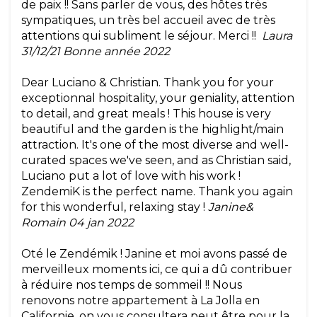
de paix !! Sans parler de vous, des hôtes très
sympatiques, un très bel accueil avec de très
attentions qui subliment le séjour. Merci !!
Laura
31/12/21 Bonne année 2022
Dear Luciano & Christian. Thank you for your
exceptionnal hospitality, your geniality, attention
to detail, and great meals ! This house is very
beautiful and the garden is the highlight/main
attraction. It's one of the most diverse and well-
curated spaces we've seen, and as Christian said,
Luciano put a lot of love with his work !
ZendemiK is the perfect name. Thank you again
for this wonderful, relaxing stay !
Janine&
Romain 04 jan 2022
Oté le Zendémik ! Janine et moi avons passé de
merveilleux moments ici, ce qui a dû contribuer
à réduire nos temps de sommeil !! Nous
renovons notre appartement à La Jolla en
Californie, on vous consultera peut être pour la